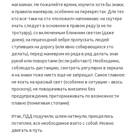
магазинах. Не пожалейте время, изучите хотя бы знаки,
и правила маневров, особенно на перекрестах. Для тех
кто все-таки на это «положил» напоминаю: на скутере
ехать следует в основном в правом ряду (а не по
тротуару), со включенным ближним светом (даже
днем), на пешеходной зебре пропускать людей
ступивших на дорогу (или явно собирающихся это
делать), перед маневром из ряда в ряд делать знак
рукой или поворотами (если работают). Необходимо,
соблюдать дистанцию, смотреть регулярно в зеркала
и на знаки тоже никто еще не запрещал. Самое главное:
не ехать на красный свет (особенно в ситуации – авось
проскочу), не поворачивать внезапно без
предупреждения, притормаживать по возможности
плавно (помигивая стопами).
Итак, ПДД подучили, шлем натянули, приоделись
потеплее, все необходимое взято с собой. Можно
двигать в путь.