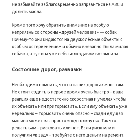
Не забывайте заблаговременно заправиться на АЗС и
долить масла.
Кроме того хочу обратить внимание на особую
неприязнь со стороны «друзей человека» — собак.
Почему-то они кидаются на двухколёсные объекты с
особым остервенением и обычно внезапно. Была милая
собачка, а тут она уже себя волкодавом возомнила.
Состояние дорог, развязки
Необходимо помнить, что на наших дорогах много ям.
Не стоит ездить в первое время очень быстро – ваша
реакция еще недостаточно скоростная и умелая чтобы
их объехать или притормозить. Если яму объехать уже
нереально – тормозить очень опасно – сзади едущая
машина может вас просто «подтолкнуть». Так что
решать вам – рисковать или нет. Если рискнули и
получили «в зад» – требуйте с него деньги на ремонт.