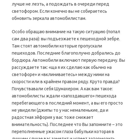
лучше не лезть, а подождать в очереди перед
светофором. Если конечно вы не собираетесь
обновить зеркала автомобилистам.
Особо обращаю внимание на такую ситуацию (попал
сам два раза): вы подъезжаете к пешеходной зебре.
Там стоят автомобили которые пропускали
пешеходов. Последние благополучно добрались до
бордюра. Автомобили включают первую передачу. Вы
рассуждаете так: «ща я их сделаю как обычно на
светофоре» и «вклиниваетесь» между ними на
скорости или в крайнем правом ряду. Круто правда?
Почувствавали себя Шумахером. А как вам такое:
автомобилисты ждали «запоздавшего» пешехода
перебегающего в последний момент, а вы его просто
не увидели (джипы то у нас немаленькие, да и
радостная эйфория у вас тоже снижает
внимательность). Последнее что Вы запомните – это
переполненные ужасом глаза бабульки которая в
лучшем случае вас заметит и успеет затормозить.