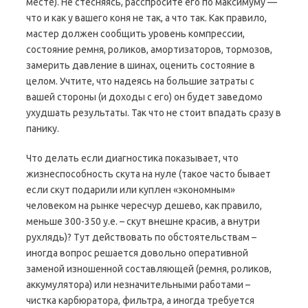
месте). Не стесняясь, расспросите его по максимуму —
что и как у вашего коня не так, а что так. Как правило,
мастер должен сообщить уровень компрессии,
состояние ремня, роликов, амортизаторов, тормозов,
замерить давление в шинах, оценить состояние в
целом. Учтите, что надеясь на большие затраты с
вашей стороны (и доходы с его) он будет заведомо
ухудшать результаты. Так что не стоит впадать сразу в
панику.
Что делать если диагностика показывает, что
жизнеспособность скута на нуле (такое часто бывает
если скут подарили или куплен «экономным»
человеком на рынке чересчур дешево, как правило,
меньше 300-350 у.е. – скут внешне красив, а внутри
рухлядь)? Тут действовать по обстоятельствам –
иногда вопрос решается довольно оперативной
заменой изношенной составляющей (ремня, роликов,
аккумулятора) или незначительными работами –
чистка карбюратора, фильтра, а иногда требуется