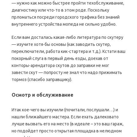
— нужно как можно быстрее пройти техобслуживание,
диагностику или что-то в этом роде. Поскольку
прломаться посреди городского трафика без знаний
внутреннего устройства мопеда не сильно удобно.
Если вам досталась какая-либо литература по скутеру
— изучите хотя-бы основы (как заводить скутер,
переключатели, работа кик-стартера и т.д.). Кстати ваш
покорный слуга в первый день езды, доехав от
конторы-арендатора скутов до заправки не мог
завести скут — попросту не знал что надо прижимать
тормоз (спасибо заправщику).
Осмотр и обслуживание
Итак кое-чего вы изучили (почитали, послушали…) и
нашли ближайшего мастера. Если ехать далековато
лучше вызвать его на место (в идеале – это ваш гараж,
но подойдет просто открытая площадка в нелюдном