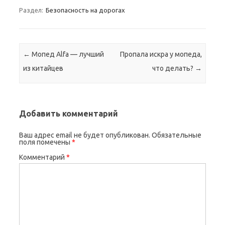
Раздел:
Безопасность на дорогах
Навигация по записям
←
Мопед Alfa — лучший
Пропала искра у мопеда,
из китайцев
что делать?
→
Добавить комментарий
Ваш адрес email не будет опубликован.
Обязательные
поля помечены
*
Комментарий
*